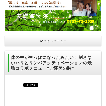
夫
婦
鍼
灸
院
メインメニュー
体の中が空っぽになったみたい！刺さな
いハリとリンパアクティベーションの最
強コラボメニュー”ご褒美の時”