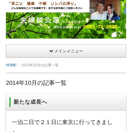
夫
婦
鍼
灸
院
メインメニュー
HOME
2014年10月の記事一覧
2014年10月の記事一覧
新たな成長へ
一泊二日で２１日に東京に行ってきまし