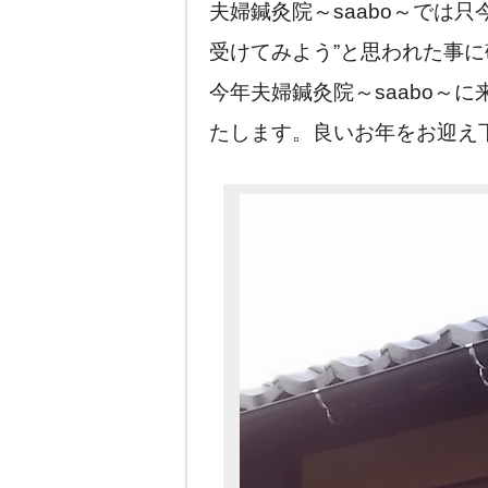
夫婦鍼灸院～saabo～では
受けてみよう”と思われた事
今年夫婦鍼灸院～saabo～
たします。良いお年をお迎え下さ