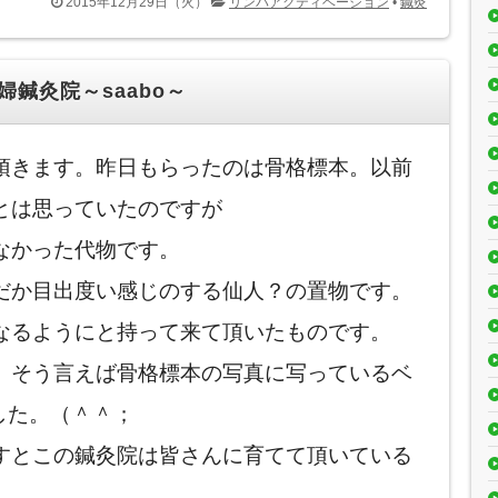
2015年12月29日（火）
リンパアクティベーション
•
鍼灸
鍼灸院～saabo～
頂きます。昨日もらったのは骨格標本。以前
とは思っていたのですが
なかった代物です。
だか目出度い感じのする仙人？の置物です。
なるようにと持って来て頂いたものです。
。そう言えば骨格標本の写真に写っているベ
した。（＾＾；
すとこの鍼灸院は皆さんに育てて頂いている