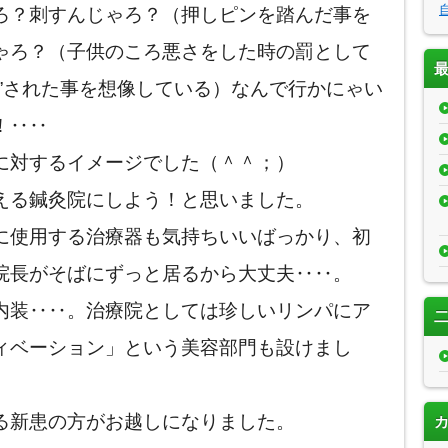
ろ？刺すんじゃろ？（押しピンを踏んだ事を
ゃろ？（子供のころ悪さをした時の罰として
”された事を想像している）なんで行かにゃい
！‥‥
に対するイメージでした（＾＾；）
える鍼灸院にしよう！と思いました。
に使用する治療器も気持ちいいばっかり、初
院長がそばにずっと居るから大丈夫‥‥。
内装‥‥。治療院としては珍しいリンパにア
ィベーション」という美容部門も設けまし
る新患の方がお越しになりました。