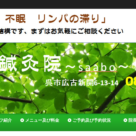
アットホームな鍼灸院 体質改善で薬いらずの体へ セルフ
でいれる様全力でサポートします！
フ紹介
メニュー及び料金
ご予約及び予約状況
院