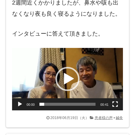
2週間近くかかりましたが、鼻水や咳も出
なくなり夜も良く寝るようになりました。
インタビューに答えて頂きました。
動
画
プ
レ
ー
ヤ
ー
00:00
00:41
2018年06月19日（火）
患者様の声
•
鍼灸