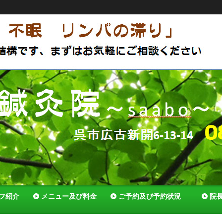
アットホームな鍼灸院 体質改善で薬いらずの体へ セルフ
でいれる様全力でサポートします！
フ紹介
メニュー及び料金
ご予約及び予約状況
院