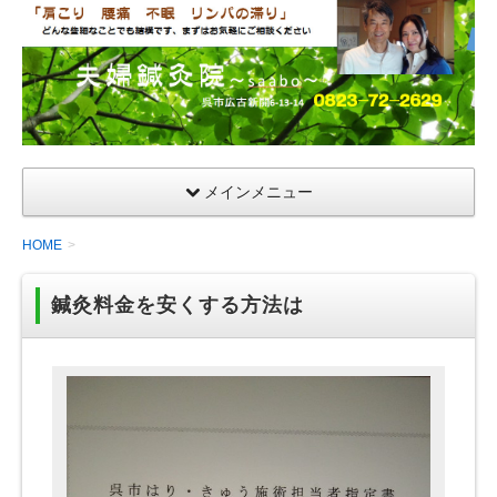
夫
婦
鍼
灸
院
メインメニュー
HOME
鍼灸料金を安くする方法は