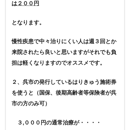
は２００円
となります。
慢性疾患で中々治りにくい人は週３回とか
来院されたら良いと思いますがそれでも負
担は軽
くなりますのでオススメです。
２、
呉市
の発行しているはりきゅう
施術券
を使うと
（国保、後期高齢者
等保険者が呉
市の方のみ可）
３
,
０００円
の通常
治療が・・・・