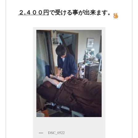
２
,
４００円
で受ける事が出来ます。
DSC_0522