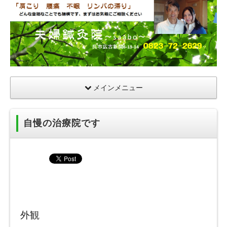
夫
婦
鍼
灸
院
メインメニュー
自慢の治療院です
外観