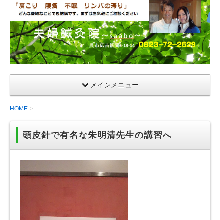
夫
婦
鍼
灸
院
メインメニュー
HOME
頭皮針で有名な朱明清先生の講習へ