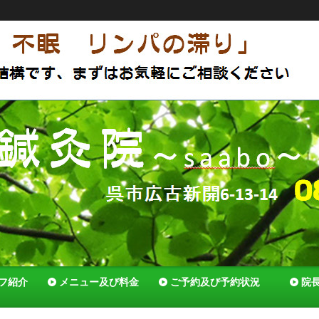
アットホームな鍼灸院 体質改善で薬いらずの体へ セルフ
でいれる様全力でサポートします！
フ紹介
メニュー及び料金
ご予約及び予約状況
院