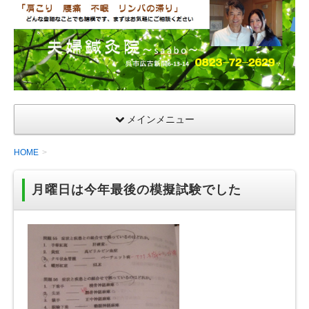
夫
婦
鍼
灸
院
メインメニュー
HOME
月曜日は今年最後の模擬試験でした