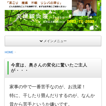
夫
婦
鍼
灸
院
メインメニュー
HOME
今度は、奥さんの変化に驚いたご主人
が・・・
家事の中で一番苦手なのが、お洗濯！
特に、干したり畳んだりするのが、なんか
昔から苦手というか嫌いです。