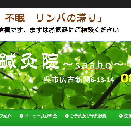
アットホームな鍼灸院 体質改善で薬いらずの体へ セルフ
でいれる様全力でサポートします！
フ紹介
メニュー及び料金
ご予約及び予約状況
院