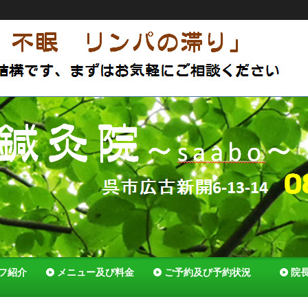
アットホームな鍼灸院 体質改善で薬いらずの体へ セルフ
でいれる様全力でサポートします！
フ紹介
メニュー及び料金
ご予約及び予約状況
院