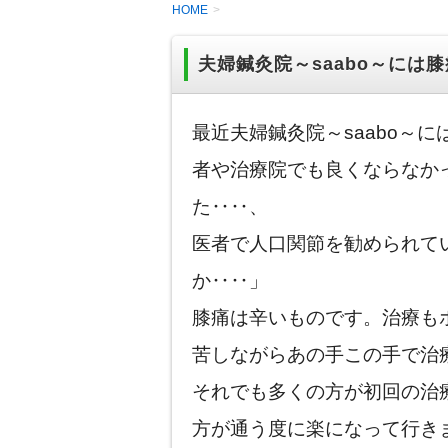
HOME
夫婦鍼灸院～saabo～には
最近夫婦鍼灸院～saabo～
者や治療院でも良くならなか
た‥‥、
医者で人口関節を勧められて
か‥‥」
膝痛は辛いものです。治療も
苦しながらあの手この手で治
それでも多くの方が初回の治
方が通う度に楽になって行き