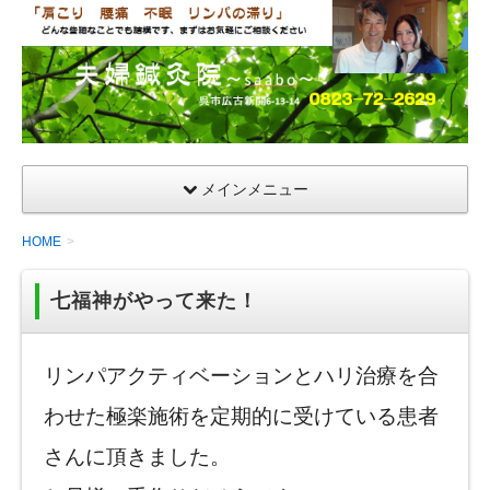
夫
婦
鍼
灸
院
メインメニュー
HOME
七福神がやって来た！
リンパアクティベーションとハリ治療を合
わせた極楽施術を定期的に受けている患者
さんに頂きました。