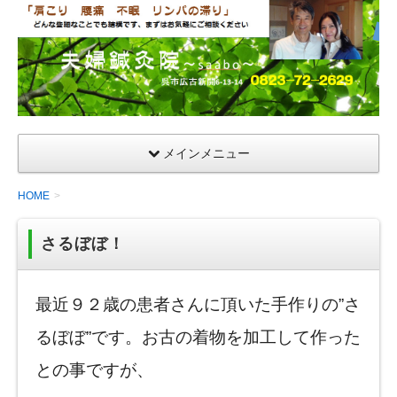
夫
婦
鍼
灸
院
メインメニュー
HOME
さるぼぼ！
最近９２歳の患者さんに頂いた手作りの”さ
るぼぼ”です。お古の着物を加工して作った
との事ですが、