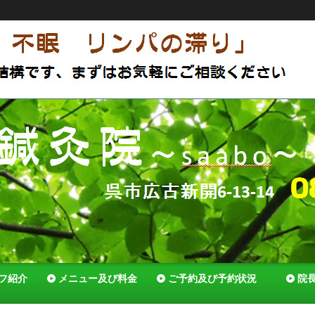
アットホームな鍼灸院 体質改善で薬いらずの体へ セルフ
でいれる様全力でサポートします！
フ紹介
メニュー及び料金
ご予約及び予約状況
院