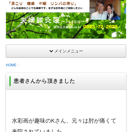
夫
婦
鍼
灸
院
メインメニュー
HOME
患者さんから頂きました
水彩画が趣味のKさん、元々は肘が痛くて
来院されていました。