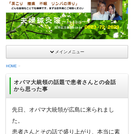
夫
婦
鍼
灸
院
メインメニュー
HOME
オバマ大統領の話題で患者さんとの会話
から思った事
先日、オバマ大統領が広島に来られまし
た。
患者さんとその話で盛り上がり、本当に素