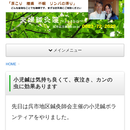
夫
婦
鍼
灸
院
メインメニュー
HOME
小児鍼は気持ち良くて、夜泣き、カンの
虫に効果あります
先日は呉市地区鍼灸師会主催の小児鍼ボラ
ンティアをやりました。