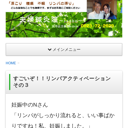
夫
婦
鍼
灸
院
メインメニュー
HOME
すごいぞ！！リンパアクティベーション
その３
妊娠中のNさん
「リンパがしっかり流れると、いい事ばか
りですね！私、妊娠しました。」