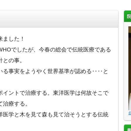
！
来ました！
WHOでしたが、今春の総会で伝統医療である
針との事。
いる事実をようやく世界基準が認める‥‥と
ポイントで治療する。東洋医学は何故そこで
て治療する。
洋医学と木を見て森も見て治そうとする伝統