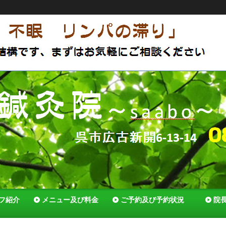
アットホームな鍼灸院 体質改善で薬いらずの体へ セルフ
でいれる様全力でサポートします！
フ紹介
メニュー及び料金
ご予約及び予約状況
院