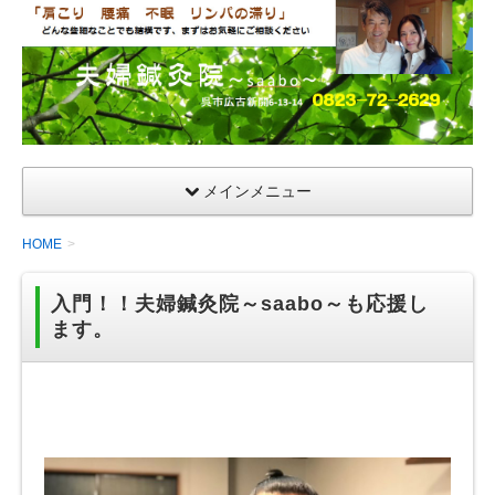
夫
婦
鍼
灸
院
メインメニュー
HOME
入門！！夫婦鍼灸院～saabo～も応援し
ます。