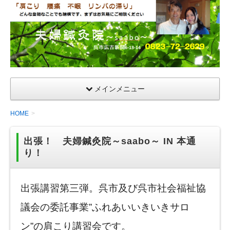
夫
婦
鍼
灸
院
メインメニュー
HOME
出張！ 夫婦鍼灸院～saabo～ IN 本通
り！
出張講習第三弾。呉市及び呉市社会福祉協
議会の委託事業”ふれあいいきいきサロ
ン”の肩こり講習会です。