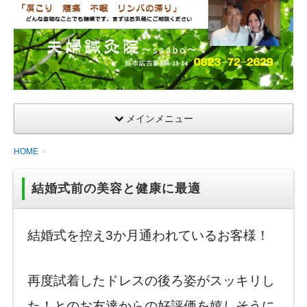
夫
婦
鍼
灸
院
メインメニュー
HOME
結婚式前の美容と健康に最適
結婚式を控え3か月通われているお客様！
再度試着したドレスの後ろ姿がスッキリし
た！とのお友達からの好評価を嬉しそうに