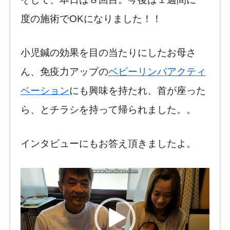
度の施術でOKになりました！！
小児鍼の効果を目の当たりにしたお母さ
ん、免疫力アップの
ベビーリンパアクティ
ベーション
にも興味を持たれ、首が座った
ら、とチラシを持って帰られました。。
インタビューにもお答え頂きましたよ。
動
画
プ
レ
ー