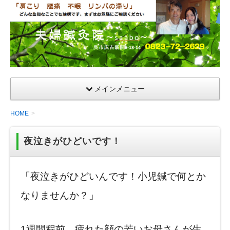
夫
婦
鍼
灸
院
メインメニュー
HOME
夜泣きがひどいです！
「夜泣きがひどいんです！小児鍼で何とか
なりませんか？」
1週間程前、疲れた顔の若いお母さんが生